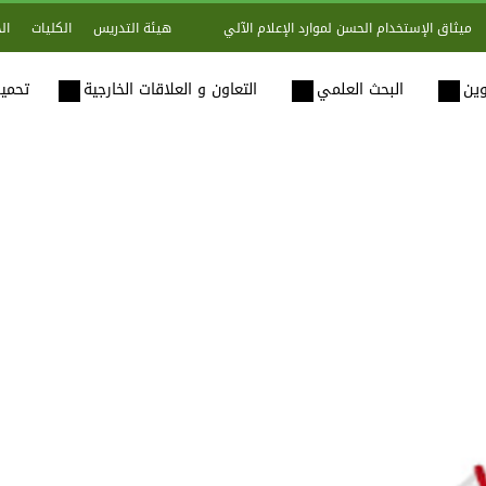
هيئة التدريس
الكليات
ال
ميثاق الإستخدام الحسن لموارد الإعلام الآلي
وين
البحث العلمي
التعاون و العلاقات الخارجية
تحميل