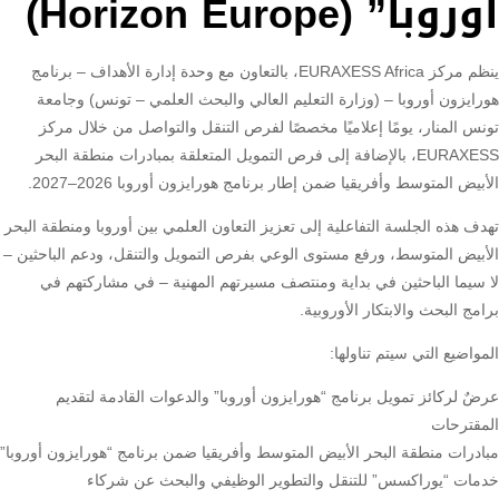
أوروبا” (Horizon Europe)
ينظم مركز EURAXESS Africa، بالتعاون مع وحدة إدارة الأهداف – برنامج
هورايزون أوروبا – (وزارة التعليم العالي والبحث العلمي – تونس) وجامعة
تونس المنار، يومًا إعلاميًا مخصصًا لفرص التنقل والتواصل من خلال مركز
EURAXESS، بالإضافة إلى فرص التمويل المتعلقة بمبادرات منطقة البحر
الأبيض المتوسط ​​وأفريقيا ضمن إطار برنامج هورايزون أوروبا 2026–2027.
تهدف هذه الجلسة التفاعلية إلى تعزيز التعاون العلمي بين أوروبا ومنطقة البحر
الأبيض المتوسط، ورفع مستوى الوعي بفرص التمويل والتنقل، ودعم الباحثين –
لا سيما الباحثين في بداية ومنتصف مسيرتهم المهنية – في مشاركتهم في
برامج البحث والابتكار الأوروبية.
المواضيع التي سيتم تناولها:
عرضٌ لركائز تمويل برنامج “هورايزون أوروبا” والدعوات القادمة لتقديم
المقترحات
مبادرات منطقة البحر الأبيض المتوسط ​​وأفريقيا ضمن برنامج “هورايزون أوروبا”
خدمات “يوراكسس” للتنقل والتطوير الوظيفي والبحث عن شركاء