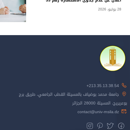
اعلان عن عدم جدوى الاستشارة رقم 33
28 يوليو، 2026
213.35.13.38.54+
جامعة محمد بوضياف بالمسيلة القطب الجامعي، طريق برج
بوعريريج، المسيلة 28000 الجزائر
contact@univ-msila.dz