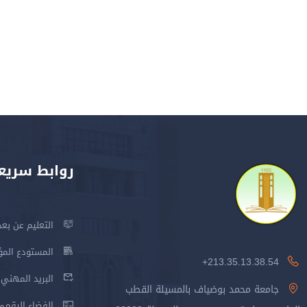
روابط سريع
التعليم عن بعد
المستودع المؤسس
213.35.13.38.54+
البريد المهني
جامعة محمد بوضياف بالمسيلة القطب
الفضاء الرقمي