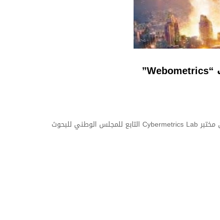
جامعة المسيلة تحلق عالميا وتتربع على الصدارة الوطنية بتقدم 174 مرتبة في تصنيف “Webometrics” وفقا للتقرير الرسمي الصادر عن مختبر Cybermetrics Lab التابع للمجلس الوطني للبحوث