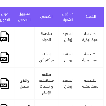
مسؤول
مسؤول
عرض
الشعبة
التخصص
الشعبة
التخصص
التكوين
الهندسة
السعيد
هندسة
الميكانيكية
زرقان
المواد
الهندسة
السعيد
إنشاء
الميكانيكية
زرقان
ميكانيكي
صناعة
الهندسة
السعيد
ميكانيكية
واقني
الميكانيكية
زرقان
و تقنيات
فيصل
الإنتاج