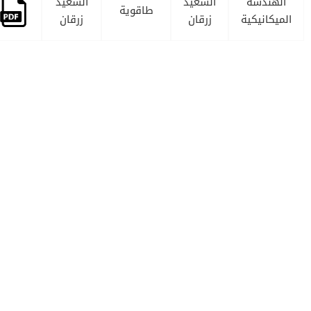
الهندسة
السعيد
السعيد
طاقوية
الميكانيكية
زرقان
زرقان