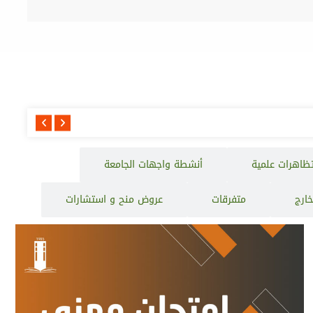
إعلان عن إجراء الإستشارات رقم 74-5
ظاهرات علمية
أنشطة واجهات الجامعة
خارج
متفرقات
عروض منح و استشارات