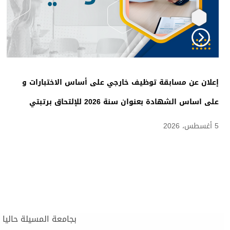
إعلان عن مسابقة توظيف خارجي على أساس الاختبارات و
على اساس الشهادة بعنوان سنة 2026 للإلتحاق برتبتي
مهندس دولة للمخابر الجامعية، متصرف محلل
5 أغسطس، 2026
بجامعة المسيلة حاليا 07 كليات و معهدين بتأطير من 1679 أستاذ باحث و 28385 طالب في مختلف الإختصاصات