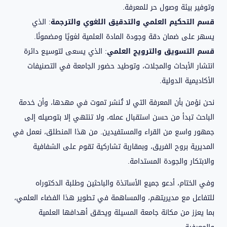
وتوفير بيئة وصول حر للمعرفة.
قسم التحكيم العلمي والتدقيق اللغوي والترجمة
: الذي
يسهر على ضمان دقة وجودة المادة العلمية لغويًا ومضمونًا.
قسم التسويق والترويج العلمي
: الذي يسعى لتوسيع دائرة
انتشار الأبحاث والمجلات، وتوطيد حضور الجامعة في التصنيفات
الأكاديمية الدولية.
نحن نؤمن بأن المعرفة التي لا تُنشر تموت في مهدها، وأن خدمة
الباحث تبدأ من حسن استقبال عمله، ولا تنتهي إلا بتوصيله إلى
جمهور واسع من القراء والمستفيدين. من هذا المنطلق، نعمل في
المديرية بروح الفريق، وبمقاربة تشاركية تقوم على الشفافية
والابتكار والجودة المستدامة.
وفي الختام، أدعو جميع الأساتذة والباحثين وطلبة الدكتوراه
للتفاعل مع مديريتهم، والمساهمة في تطوير هذا الفضاء العلمي،
بما يعزز من مكانة جامعة المسيلة ويحقق أهدافها العلمية