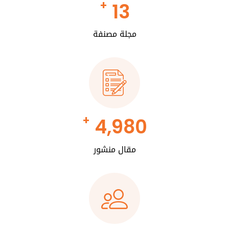
+
13
مجلة مصنفة
+
4,980
مقال منشور