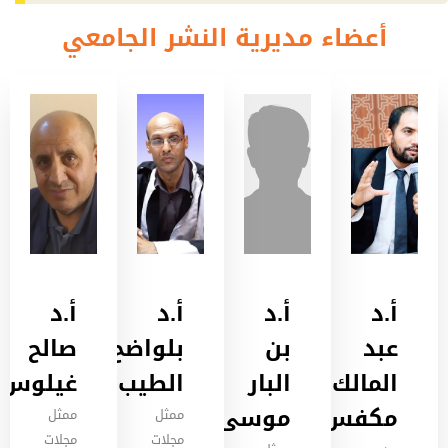
أعضاء مديرية النشر الجامعي
أ.د
أ.د
أ.د
أ.د
عبد
بن
بلواضح
صالح
المالك
البار
الطيب
غيلوس
مكفس
موسى
ممثل
ممثل
مجلات
مجلات