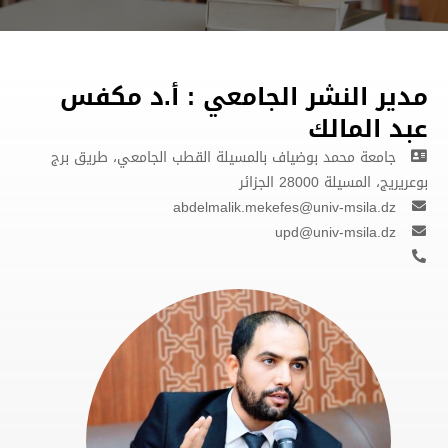
مدير النشر الجامعي : أ.د مكفس
عبد المالك
جامعة محمد بوضياف بالمسيلة القطب الجامعي، طريق برج
بوعريريج، المسيلة 28000 الجزائر
abdelmalik.mekefes@univ-msila.dz
upd@univ-msila.dz