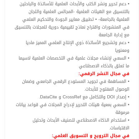
• دعم تحرير ونشر الكتب والأبحاث العلمية للأساتذة والباحثين
بالتنسيق مع الهيئات العلمية -المجالس العلمية واللجان
العلمية بالجامعة- • تطبيق معايير الجودة والتحكيم العلمي
في المنشورات واقتراح نماذج تقييمية دورية للمجلات بالتنسيق
مع إدارة الجامعة
• دعم وتشجيع الأساتذة ذوي الإنتاج العلمي المميز ماديا
ومعنويا
• السعي لإنشاء مجلات علمية في التخصصات العلمية لاسيما
ما تعلق بالذكاء الاصطناعي
في مجال النشر الرقمي:
• المساهمة في تجويد المستودع الرقمي الجامعي وضمان
الوصول المفتوح للأبحاث.
• إصدار DOI والتكامل مع CrossRef و DataCite.
• السعي بمعية هيئات التحرير لإدراج المجلات في قواعد بيانات
مرموقة
• استخدام الذكاء الاصطناعي لتصنيف الأبحاث وتحليل
الاقتباسات.
في مجال الترويج و التسويق العلمي: