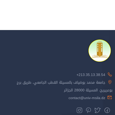
213.35.13.38.54+
جامعة محمد بوضياف بالمسيلة القطب الجامعي، طريق برج
بوعريريج، المسيلة 28000 الجزائر
contact@univ-msila.dz