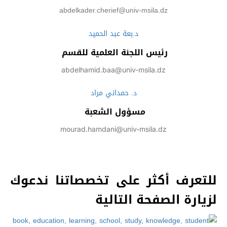
abdelkader.cherief@univ-msila.dz
د.بعة عبد الحميد
رئيس اللجنة العلمية للقسم
abdelhamid.baa@univ-msila.dz
د. حمداني مراد
مسؤول الشعبة
mourad.hamdani@univ-msila.dz
للتعرف أكثر على تخصصاتنا ندعوك
لزيارة الصفحة التالية