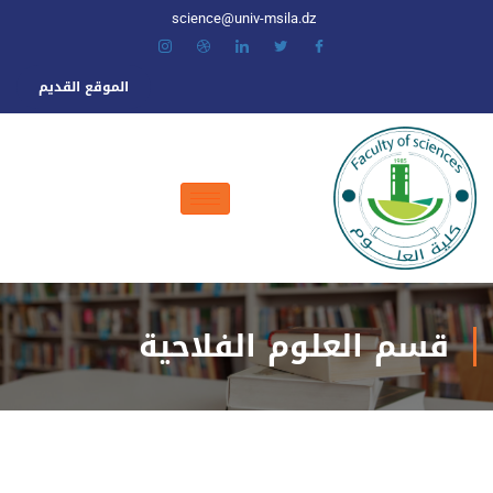
science@univ-msila.dz
الموقع القديم
قسم العلوم الفلاحية