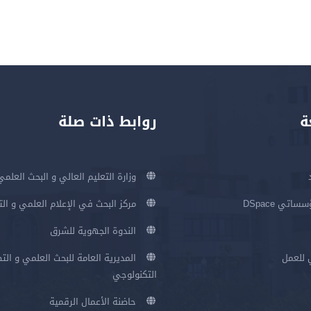
ة
روابط ذات صلة
وزارة التعليم العالي و البحث العلمي
اتي DSpace
مركز البحث في الإعلام العلمي و ال
الندوة الجهوية للشرق
 للعمل
المديرية العامة للبحث العلمي و الت
التكنولوجي
حاضنة الأعمال الرقمية