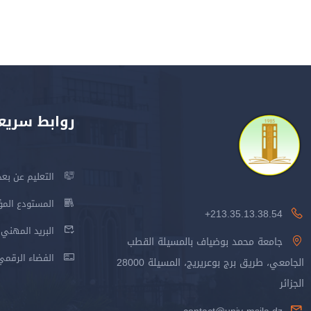
روابط سريع
التعليم عن بعد
المستودع المؤسس
213.35.13.38.54+
البريد المهني
جامعة محمد بوضياف بالمسيلة القطب
الفضاء الرقمي
الجامعي، طريق برج بوعريريج، المسيلة 28000
الجزائر