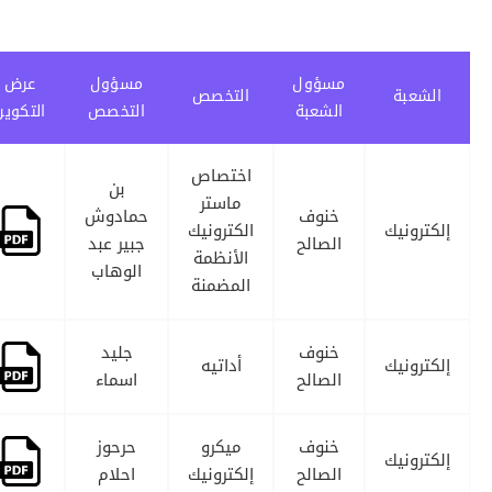
مسؤول
مسؤول
عرض
الشعبة
التخصص
الشعبة
التخصص
التكوين
اختصاص
بن
ماستر
خنوف
حمادوش
إلكترونيك
الكترونيك
الصالح
جبير عبد
الأنظمة
الوهاب
المضمنة
خنوف
جليد
إلكترونيك
أداتيه
الصالح
اسماء
خنوف
ميكرو
حرحوز
إلكترونيك
الصالح
إلكترونيك
احلام