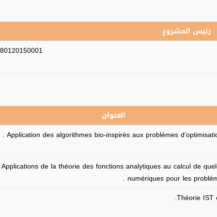
رئيس المشروع
80120150001
العنوان
Application des algorithmes bio-inspirés aux problémes d’optimisation 
Applications de la théorie des fonctions analytiques au calcul de que
numériques pour les probléme
Théorie IST e