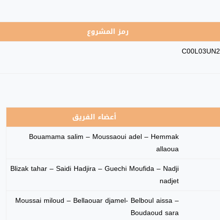
رمز المشروع
C00L03UN2
أعضاء الفريق
Bouamama salim – Moussaoui adel – Hemmak
allaoua
Blizak tahar – Saidi Hadjira – Guechi Moufida – Nadji
nadjet
Moussai miloud – Bellaouar djamel- Belboul aissa –
Boudaoud sara