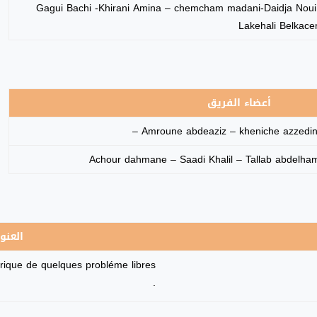
Gagui Bachi -Khirani Amina – chemcham madani-Daidja Noui
Lakehali Belkac
أعضاء الفريق
Amroune abdeaziz – kheniche azzedine 
Achour dahmane – Saadi Khalil – Tallab abdelham
العنو
érique de quelques probléme libres
.