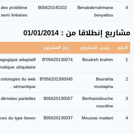
e des probléme
B05620140102
Benabderrahmane
4
semi linéaires.
benyattou
مشاريع إنطلاقا من : 01/01/2014
الرقم
رئيس المشروع
رمز المشروع
dagogique adaptatif
B*05620130074
Boudreh brahim
1
rmatique ubiquitaire.
 ontologies du web
B*056201300045
Bourahla
2
sémantique .
mustapha
dérivées partielles.
B05620130057
Benhamidouche
3
nourdine
ces du type besov .
B05620130037
Moussai madani
4