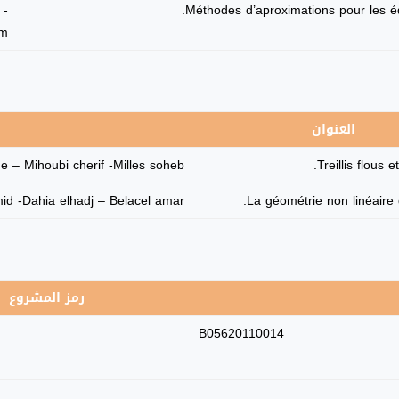
 -
Méthodes d’aproximations pour les éq
em
العنوان
– Mihoubi cherif -Milles soheb –
Treillis flous e
id -Dahia elhadj – Belacel amar
La géométrie non linéaire
رمز المشروع
B05620110014