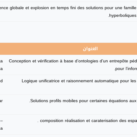
ence globale et explosion en temps fini des solutions pour une famill
hyperboliques 
العنوان
ta
Conception et vérification à base d’ontologies d’un entrepôte pé
ra
pour l’info
ed
Logique unificatrice et raisonnement automatique pour les
ar
Solutions profils mobiles pour certaines équations aux 
 –
composition réalisation et caraterisation des espa
 .