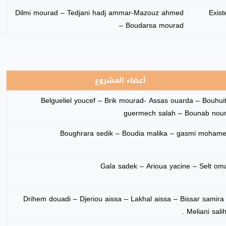
Dilmi mourad – Tedjani hadj ammar-Mazouz ahmed
Exist
– Boudarsa mourad
أعضاء المشروع
Belgueliel youcef – Brik mourad- Assas ouarda – Bouhui
guermech salah – Bounab nou
Boughrara sedik – Boudia malika – gasmi moham
Gala sadek – Arioua yacine – Selt om
Drihem douadi – Djeriou aissa – Lakhal aissa – Bissar samira
Meliani saliha