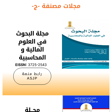
نفة -ج-
مجلة البحوث
في العلوم
المالية و
المحاسبية
3725-2543
EISSN:
رابط منصة
ASJP
مجـــلة