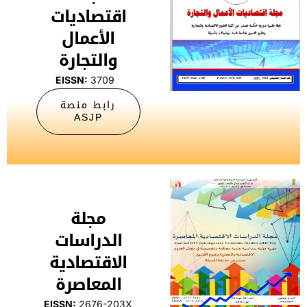
اقتصاديات
الأعمال
والتجارة
3709
EISSN:
رابط منصة
ASJP
مجلة
الدراسات
الاقتصادية
المعاصرة
EISSN:
2676-203X