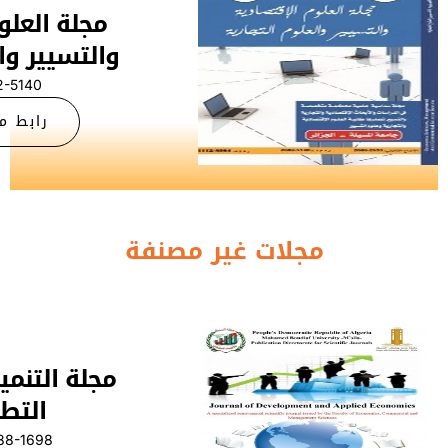
مجلة العلوم الإقتصادية
والتسيير والعلوم التجارية
2602-5140
EISSN:
رابط منصة ASJP
ر مصنفة
مجلة التنمية والاقتصاد
التطبيقي
2588-1698
EISSN: