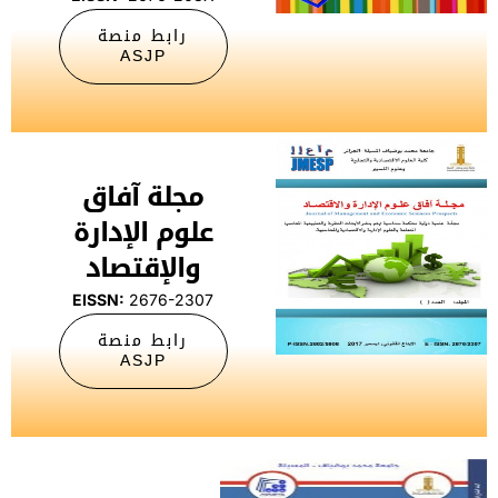
رابط منصة
ASJP
مجلة آفاق
علوم الإدارة
والإقتصاد
EISSN:
2676-2307
رابط منصة
ASJP