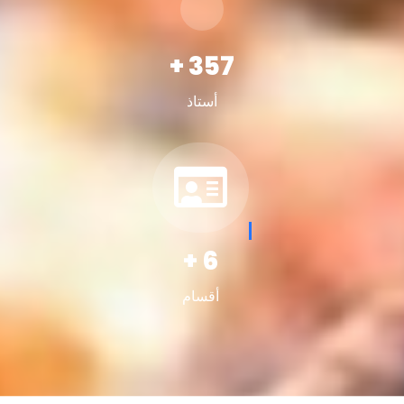
+
357
أستاذ
+
6
أقسام