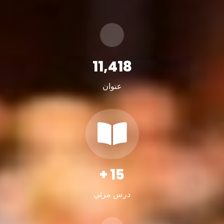
11,418
عنوان
+
15
درس مرئي