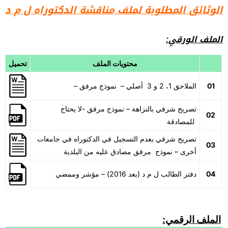
الوثائق المطلوبة لملف مناقشة الدكتوراه ل م د
:الملف الورقي
محتويات الملف
تحميل
01
– الملاحق 1، 2 و 3 أصلي – نموذج مرفق
تصريح شرفي بالنزاهة – نموذج مرفق -لا يحتاج
02
للمصادقة
تصريح شرفي بعدم التسجيل في الدكتوراه في جامعات
03
أخرى – نموذج مرفق مصادق عليه من البلدية
04
دفتر الطالب ل م د (بعد 2016) – مؤشر وممضي
:الملف الرقمي