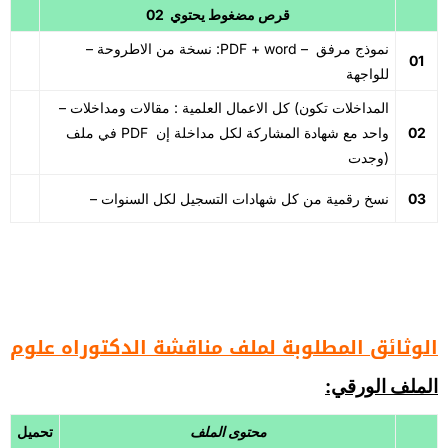
02 قرص مضغوط يحتوي
– نسخة من الاطروحة :PDF + word – نموذج مرفق
01
للواجهة
– كل الاعمال العلمية : مقالات ومداخلات (المداخلات تكون
02
في ملف PDF واحد مع شهادة المشاركة لكل مداخلة إن
وجدت)
03
– نسخ رقمية من كل شهادات التسجيل لكل السنوات
الوثائق المطلوبة لملف مناقشة الدكتوراه علوم
الملف الورقي:
محتوى الملف
تحميل