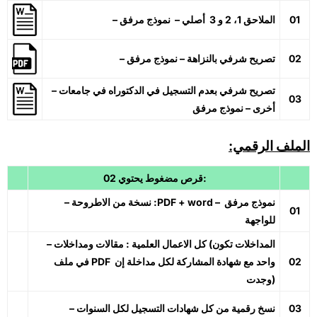
01
– الملاحق 1، 2 و 3 أصلي – نموذج مرفق
02
– تصريح شرفي بالنزاهة – نموذج مرفق
– تصريح شرفي بعدم التسجيل في الدكتوراه في جامعات
03
أخرى – نموذج مرفق
الملف الرقمي:
02 قرص مضغوط يحتوي:
– نسخة من الاطروحة :PDF + word – نموذج مرفق
01
للواجهة
– كل الاعمال العلمية : مقالات ومداخلات (المداخلات تكون
02
في ملف PDF واحد مع شهادة المشاركة لكل مداخلة إن
وجدت)
03
– نسخ رقمية من كل شهادات التسجيل لكل السنوات