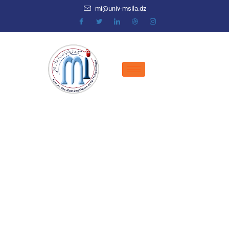
mi@univ-msila.dz