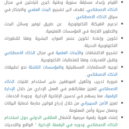
القيام بإعداد مسابقة سنوية وطنية كبرى للباحثين في مجال
الذكاء الاصطناعي
، تهدف الى تشجيع
البحث العلمي
والابتكار في
سياق
الذكاء الاصطناعي
تدعيم الهيكلة التكنولوجية عن طريق توفير وسائل البحث
والتطوير اللازمة في المؤسسات التعليمية.
تكوين وإعادة تكوين عنصر الموارد البشرية وفقا للتطورات
التكنولوجية الحديثة.
تشجيع الاكتشافات و
الأبحاث العلمية
في مجال
الذكاء الاصطناعي
وتقبل التعديلات وفقا للمتطلبات التكنولوجية.
توجيه الاستثمارات المستقبلية و
المؤسسات الناشئة
نحو تطبيقات
الذكاء الاصطناعي
.
ضرورة تدريب وتأهيل الموظفين على استخدام تقنيات
الذكاء
الاصطناعي
لتعزيز مهاراتهم في العمل الإداري من خلال
الإدارة
الرقمية
، مما يسهم في تحسين الإنتاجية الإدارية وجودة الخدمات
تعزيز
الأمن السيبراني
من خلال إدراج قوانين صارمة لحماية البيانات
وضمان سرية وأمن المعلومة .
إنشاء هوية رقمية مرجعية لأشغال
الملتقى الدولي حول استخدام
الذكاء الاصطناعي ودوره في الرقمنة الإدارية
“
الواقع والتحديات