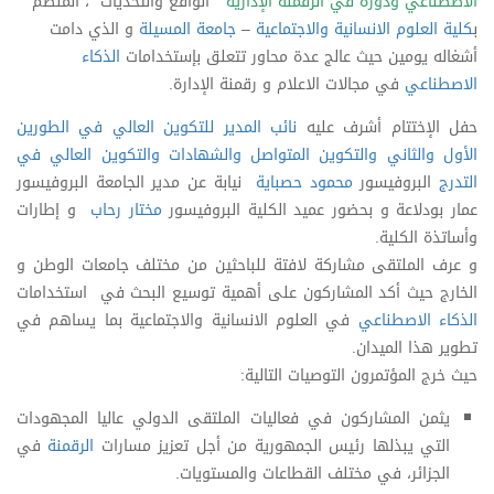
الاصطناعي ودوره في الرقمنة الإدارية
“
الواقع والتحديات “، المنظم
ب
كلية العلوم الانسانية والاجتماعية
–
جامعة المسيلة
و الذي دامت
أشغاله يومين حيث عالج عدة محاور تتعلق بإستخدامات
الذكاء
الاصطناعي
في مجالات الاعلام و رقمنة الإدارة.
حفل الإختتام أشرف عليه
نائب المدير للتكوين العالي في الطورين
الأول والثاني والتكوين المتواصل والشهادات والتكوين العالي في
التدرج
البروفيسور
محمود حصباية
نيابة عن مدير الجامعة البروفيسور
عمار بودلاعة و بحضور عميد الكلية البروفيسور
مختار رحاب
و إطارات
وأساتذة الكلية.
و عرف الملتقى مشاركة لافتة للباحثين من مختلف جامعات الوطن و
الخارج حيث أكد المشاركون على أهمية توسيع البحث في استخدامات
الذكاء الاصطناعي
في العلوم الانسانية والاجتماعية بما يساهم في
تطوير هذا الميدان.
حيث خرج المؤتمرون التوصيات التالية:
يثمن المشاركون في فعاليات الملتقى الدولي عاليا المجهودات
التي يبذلها رئيس الجمهورية من أجل تعزيز مسارات
الرقمنة
في
الجزائر، في مختلف القطاعات والمستويات.