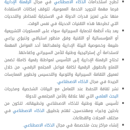
تطرح استخدامات
الذكاء الاصطناعي
في مجال
الرقمنة الإدارية
فرصا مهمة لتجويد الخدمة العمومية، تتوقف إمكانات الاستفادة
منها على تعزيز قدرات الدولة في الاستجابة للمخاطر والتحديات
التي تطرحها هذه التقنيات الحديثة في نفس الوقت،
يعد بناء أنظمة للحماية السيبرانية سواء على المستويات التشريعية
أو المؤسساتية أو التقنية وفق منظور استباقي وتنبؤي يراعي
طبيعة وخصوصية البيئة الإدارية وتعقداتها أحد العوامل المهمة
لاستدامة أي إستراتيجية وطنية للأمن السيبراني وكفاءتها.
تحتاج الرقمنة الإدارية إلى التأسيس لمواطنة رقمية كاملة تضمن
التمتع بالحقوق الرقمية لكافة فواعل المجتمع الرقمي، من خلال
تعميق الثقافة السيبرانية والتوعية والتحسيس وتطوير الممارسات
الجيدة في مجال
الذكاء الاصطناعي
.
نشر ثقافة التحفظ عند التعامل مع البيانات الشخصية ومخرجات
البحث العلمي
التي لها علاقة بالأمن المجتمعي للدولة
تأسيس هيئة وطنية للذكاء الاصطناعي وتطبيقاته، تتكون من
باحثين وخبراء ومهندسين، تهتم بتطبيق
الذكاء الاصطناعي
في
مختلف المجلات والقطاعات.
إنشاء مراكز بحث متخصصة في مجال
الذكاء الاصطناعي
.