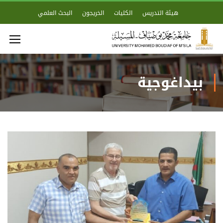
هيئة التدريس
الكليات
الخريجون
البحث العلمي
بيداغوجية