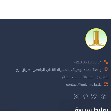
213.35.13.38.54+
جامعة محمد بوضياف بالمسيلة القطب الجامعي، طريق برج
بوعريريج، المسيلة 28000 الجزائر
contact@univ-msila.dz
روابط سريعة