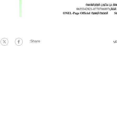
ب
Share: