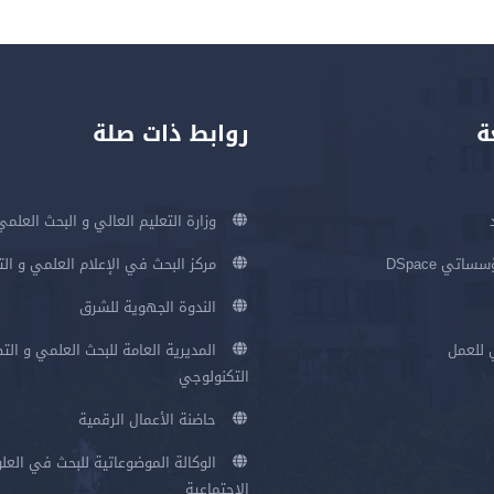
ة
روابط ذات صلة
وزارة التعليم العالي و البحث العلمي
اتي DSpace
مركز البحث في الإعلام العلمي و ال
الندوة الجهوية للشرق
 للعمل
المديرية العامة للبحث العلمي و الت
التكنولوجي
حاضنة الأعمال الرقمية
الوكالة الموضوعاتية للبحث في العلو
الإجتماعية