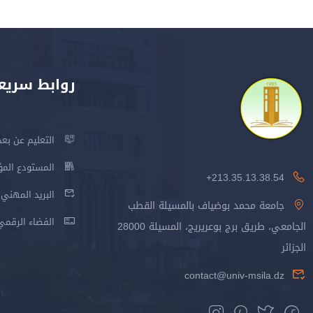
روابط سريع
التعليم عن بعد
المستودع المؤسس
213.35.13.38.54+
البريد المهني
جامعة محمد بوضياف بالمسيلة القطب
الفضاء الرقمي
الجامعي، طريق برج بوعريريج، المسيلة 28000
الجزائر
contact@univ-msila.dz