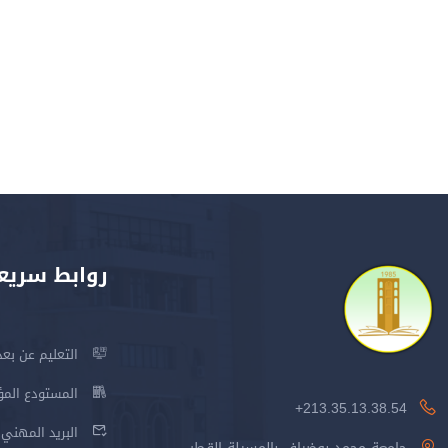
روابط سريع
التعليم عن بعد
المستودع المؤسس
213.35.13.38.54+
البريد المهني