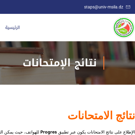
staps@univ-msila.dz
الرئيسية
نتائج الإمتحانات
نتائج الامتحانات
الإطلاع على نتائج الامتحانات يكون عبر تطبيق
Progres
للهواتف، حيث يمكن التط