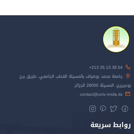
213.35.13.38.54+
جامعة محمد بوضياف بالمسيلة القطب الجامعي، طريق برج
بوعريريج، المسيلة 28000 الجزائر
contact@univ-msila.dz
روابط سريعة