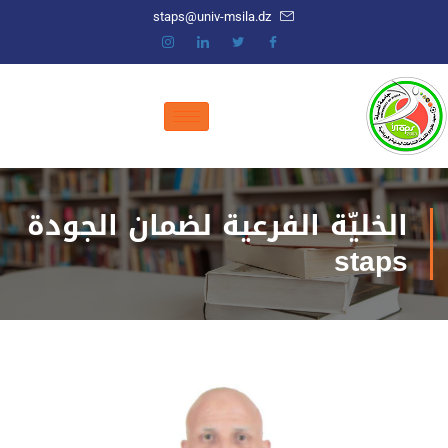
staps@univ-msila.dz
الخليّة الفرعية لضمان الجودة
staps