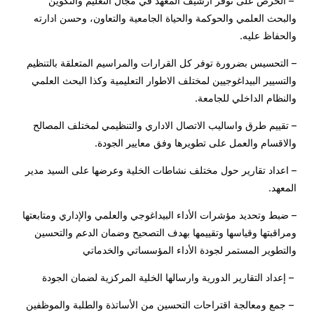
– الحرص على توفر ارشيف المعهد في مجال التعليم والتكوين
والبحث العلمي والحوكمة والحياة الجامعية والتعاون، وحسن ادارته
والحفاظ عليه.
– التحسيس بضرورة توفر كل القرارات والمراسيم المتعلقة بالتنظيم
والتسيير البيداغوجيين لمختلف الاطوار التعليمية وكذا البحث العلمي
والنظام الداخلي للجامعة.
– تقييم طرق واساليب الاتصال الاداري والتنظيمي لمختلف المصالح
والاقسام والعمل على تطويرها وفق معايير الجودة.
– اعداد تقارير حول مختلف نشاطات الخلية وعرضها على السيد مدير
المعهد.
– ضبط وتحديد مؤشرات الأداء البيداغوجي والعلمي والإداري ومتابعتها
ومراقبتها وقياسها وتقييمها بهدف التصحيح وضمان الدعم والتحسين
والتطوير المستمر لجودة الأداء المؤسساتي والخدماتي
– إعداد التقارير الدورية وارسالها الخلية المركزية لضمان الجودة
– جمع ومعالجة اقتراحات التحسين من الأساتذة والطلبة والموظفين