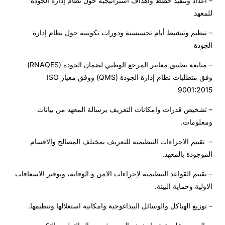
– اعداد وتنفيذ خطط واهداف استراتيجية حول نظام إدارة الجودة
للمعهد
– تنظيم وتنشيط أيام تحسيسية ودورات تكوينية حول نظام إدارة
الجودة
– متابعة تطبيق معايير المرجع الوطني لضمان الجودة (RNAQES)
وفق متطلبات نظام إدارة الجودة (QMS) ووفق معيار ISO
9001:2015
– تشخيص قدرات وامكانات التعريف برسالة المعهد من بيانات
ومعلومات.
– تقييم الاجراءات التنظيمية للتعريف بمختلف المصالح والاقسام
الموجودة بالمعهد.
– تقييم القواعد التنظيمية لإجراءات الامن و الوقاية، وتوفير الاسعافات
الاولية وحماية البيئة.
– توزيع الهياكل والوسائل البيداغوجية وامكانية استغلالها وتنظيمها.