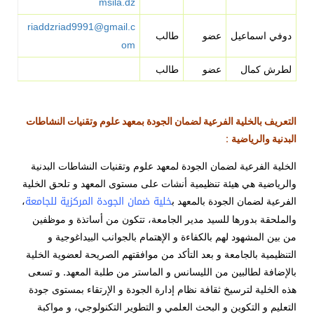
msila.dz
riaddzriad9991@gmail.c
دوفي اسماعيل
عضو
طالب
om
لطرش كمال
عضو
طالب
التعريف بالخلية الفرعية لضمان الجودة بمعهد علوم وتقنيات النشاطات
البدنية والرياضية
:
الخلية الفرعية لضمان الجودة لمعهد علوم وتقنيات النشاطات البدنية
والرياضية هي هيئة تنظيمية أنشات على مستوى المعهد و تلحق الخلية
خلية ضمان الجودة المركزية للجامعة
الفرعية لضمان الجودة بالمعهد ب
،
والملحقة بدورها للسيد مدير الجامعة، تتكون من أساتذة و موظفين
من بين المشهود لهم بالكفاءة و الإهتمام بالجوانب البيداغوجية و
التنظيمية بالجامعة و بعد التأكد من موافقتهم الصريحة لعضوية الخلية
بالإضافة لطالبين من الليسانس و الماستر من طلبة المعهد. و تسعى
هذه الخلية لترسيخ ثقافة نظام إدارة الجودة و الإرتقاء بمستوى جودة
التعليم و التكوين و البحث العلمي و التطوير التكنولوجي، و مواكبة