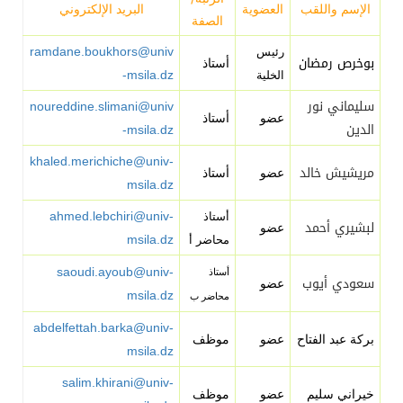
الإسم واللقب
العضوية
البريد الإلكتروني
الصفة
ramdane.boukhors@univ
رئيس
بوخرص رمضان
أستاذ
-msila.dz
الخلية
سليماني نور
noureddine.slimani@univ
عضو
أستاذ
الدين
-msila.dz
khaled.merichiche@univ-
مريشيش خالد
عضو
أستاذ
msila.dz
ahmed.lebchiri@univ-
أستاذ
لبشيري أحمد
عضو
msila.dz
محاضر أ
saoudi.ayoub@univ-
أستاذ
سعودي أيوب
عضو
msila.dz
محاضر ب
abdelfettah.barka@univ-
بركة عبد الفتاح
عضو
موظف
msila.dz
salim.khirani@univ-
خيراني سليم
عضو
موظف