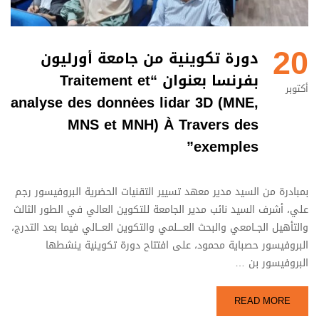
20
دورة تكوينية من جامعة أورليون
بفرنسا بعنوان “Traitement et
أكتوبر
analyse des donnėes lidar 3D (MNE,
MNS et MNH) À Travers des
exemples”
بمبادرة من السيد مدير معهد تسيير التقنيات الحضرية البروفيسور رجم
علي، أشرف السيد نائب مدير الجامعة للتكوين العالي في الطور الثالث
والتأهيل الجــامعي والبحث العــــلمي والتكوين العـــالي فيما بعد التدرج،
البروفيسور حصباية محمود، على افتتاح دورة تكوينية ينشطها
البروفيسور بن …
READ MORE