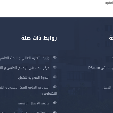
upbri
ة
روابط ذات صلة
وزارة التعليم العالي و البحث العلمي
اتي DSpace
مركز البحث في الإعلام العلمي و ال
الندوة الجهوية للشرق
 للعمل
المديرية العامة للبحث العلمي و الت
التكنولوجي
حاضنة الأعمال الرقمية