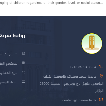
nging of children regardless of their gender, level, or social status…
روابط سريع
التعليم عن بعد
المستودع المؤسس
213.35.13.38.54+
البريد المهني
جامعة محمد بوضياف بالمسيلة القطب
الفضاء الرقمي
الجامعي، طريق برج بوعريريج، المسيلة 28000
الجزائر
contact@univ-msila.dz