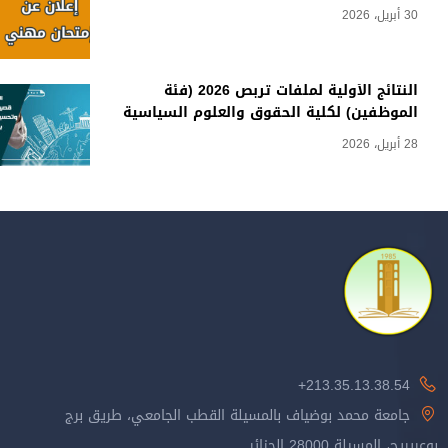
30 أبريل، 2026
النتائج الأولية لملفات تربص 2026 (فئة
الموظفين) لكلية الحقوق والعلوم السياسية
28 أبريل، 2026
213.35.13.38.54+
جامعة محمد بوضياف بالمسيلة القطب الجامعي، طريق برج
بوعريريج، المسيلة 28000 الجزائر