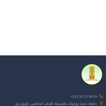
213.35.13.38.54+
جامعة محمد بوضياف بالمسيلة القطب الجامعي، طريق برج