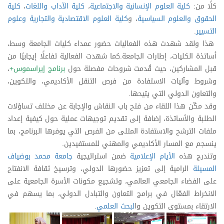
كلًا من:
كلية العلوم الإنسانية والاجتماعية
،
كلية الآداب واللغات
،
كلية
الحقوق والعلوم السياسية
، و
كلية العلوم الاقتصادية والتجارية وعلوم
التسيير
.
هذا ولقد شهدت هذه الفعاليات حضور عمداء كليات الجامعة وسط،
أساتذة الكليات، إطارات الجامعة.كما شهدت الفعالية تفاعلًا إيجابيًا من
قبل المشاركين، حيث قُدمت شروحات مفصلة حول
برنامج إيراسموس+
،
وشروط وآليات الاستفادة من فرص التنقل الأكاديمي، والتكوين،
والتعاون الدولي التي يتيحها.
وقد مكّن هذا اللقاء من فتح باب النقاش والإجابة عن مختلف تساؤلات
الطلبة والأساتذة، إضافة إلى تقديم توجيهات عملية حول كيفية إعداد
ملفات الترشح والاستفادة المثلى من الفرص التي يوفرها البرنامج، بما
ينسجم مع المسار الأكاديمي والمهني للمستفيدين.
وتندرج هذه
الأيام الإعلامية
ضمن استراتيجية
جامعة محمد بوضياف
المسيلة
الرامية إلى تعزيز حضورها الدولي، وترسيخ ثقافة الانفتاح
على الفضاء الجامعي العالمي، وتشجيع مكونات الأسرة الجامعية على
الانخراط الفعّال في برامج التعاون والتبادل الدولي، بما يسهم في
الارتقاء بمستوى التكوين وا
لبحث العلمي
.