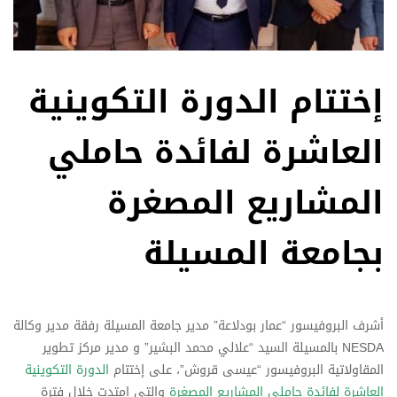
إختتام الدورة التكوينية
العاشرة لفائدة حاملي
المشاريع المصغرة
بجامعة المسيلة
أشرف البروفيسور “عمار بودلاعة” مدير جامعة المسيلة رفقة مدير وكالة
NESDA بالمسيلة السيد “علالي محمد البشير” و مدير مركز تطوير
المقاولاتية البروفيسور “عيسى قروش”، على إختتام
الدورة التكوينية
العاشرة لفائدة حاملي المشاريع المصغرة
والتي امتدت خلال فترة