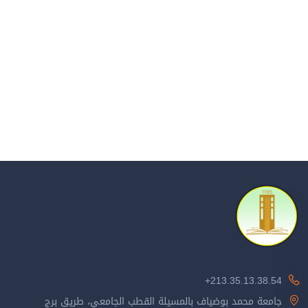
213.35.13.38.54+
جامعة محمد بوضياف بالمسيلة القطب الجامعي، طريق برج