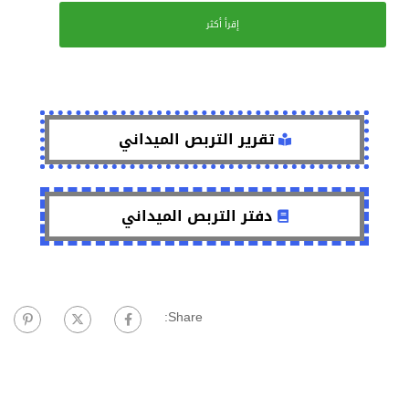
إقرأ أكثر
تقرير التربص الميداني
دفتر التربص الميداني
Share: