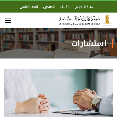
هيئة التدريس
الكليات
الخريجون
البحث العلمي
استشارات