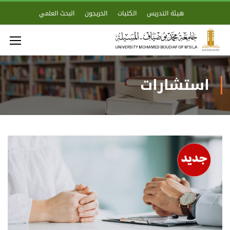
هيئة التدريس
الكليات
الخريجون
البحث العلمي
استشارات