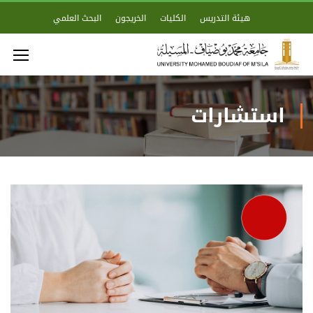
هيئة التدريس
الكليات
الخريجون
البحث العلمي
استشارات