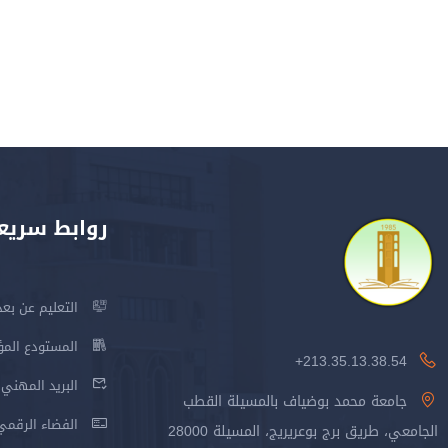
روابط سريع
التعليم عن بعد
المستودع المؤسس
213.35.13.38.54+
البريد المهني
جامعة محمد بوضياف بالمسيلة القطب
الفضاء الرقمي
الجامعي، طريق برج بوعريريج، المسيلة 28000