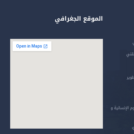
الموقع الجغرافي
تقني
طوير
م الإنسانية و
ي