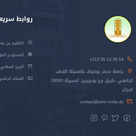
روابط سريع
التعليم عن بعد
المستودع المؤسس
213.35.13.38.54+
البريد المهني
جامعة محمد بوضياف بالمسيلة القطب
الفضاء الرقمي
الجامعي، طريق برج بوعريريج، المسيلة 28000
الجزائر
contact@univ-msila.dz