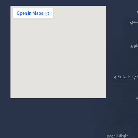
تقني
طوير
م الإنسانية و
ي
خارطة الموقع