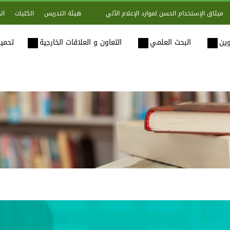
هيئة التدريس
الكليات
ال
ميثاق الإستخدام الحسن لموارد الإعلام الآلي
وين
البحث العلمي
التعاون و العلاقات الخارجية
تحميل