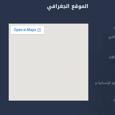
الموقع الجغرافي
تقني
طوير
م الإنسانية و
ي