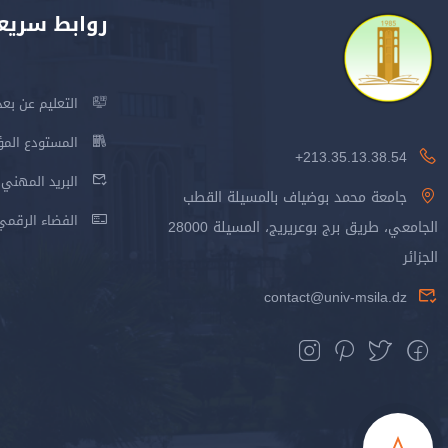
روابط سريع
التعليم عن بعد
المستودع المؤسس
213.35.13.38.54+
البريد المهني
جامعة محمد بوضياف بالمسيلة القطب
الفضاء الرقمي
الجامعي، طريق برج بوعريريج، المسيلة 28000
الجزائر
contact@univ-msila.dz