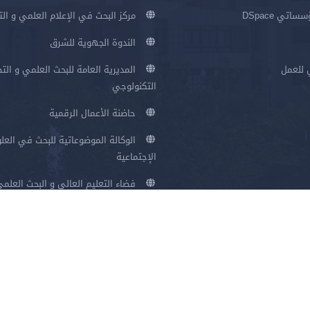
اتي DSpace
مركز البحث في الإعلام العلمي و ال
الندوة الجهوية للشرق
 للعمل
المديرية العامة للبحث العلمي و الت
التكنولوجي
حاضنة الأعمال الرقمية
الوكالة الموضوعاتية للبحث في العلو
الإجتماعية
فضاء التعليم العالي و البحث العلم
سياسة الخصوصية
شروط الاستخدام