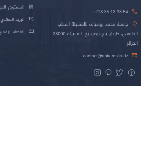
المستودع المؤسس
213.35.13.38.54+
البريد المهني
جامعة محمد بوضياف بالمسيلة القطب
الفضاء الرقمي
الجامعي، طريق برج بوعريريج، المسيلة 28000
الجزائر
contact@univ-msila.dz
جميع الحقوق محفوظة جامعة المسيلة - 2024