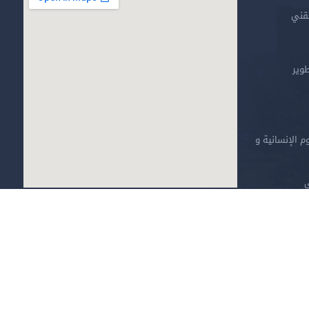
تقني
طوير
م الإنسانية و
ي
خارطة الموقع