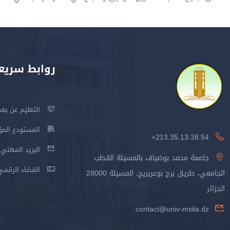
روابط سريع
التعليم عن بعد
المستودع المؤسس
213.35.13.38.54+
البريد المهني
جامعة محمد بوضياف بالمسيلة القطب
الفضاء الرقمي
الجامعي، طريق برج بوعريريج، المسيلة 28000
الجزائر
contact@univ-msila.dz