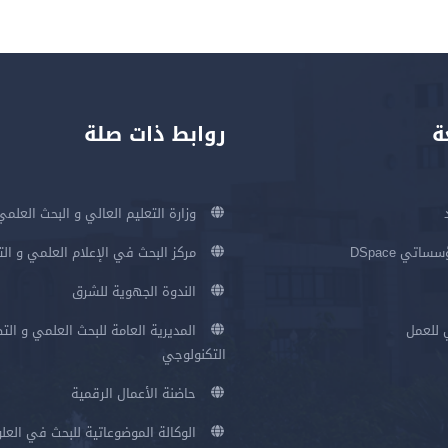
ة
روابط ذات صلة
وزارة التعليم العالي و البحث العلمي
اتي DSpace
مركز البحث في الإعلام العلمي و ال
الندوة الجهوية للشرق
 للعمل
المديرية العامة للبحث العلمي و الت
التكنولوجي
حاضنة الأعمال الرقمية
الوكالة الموضوعاتية للبحث في العلو