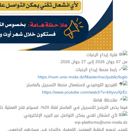
فترة إيداع الرغبات:
من 07 جوان 2026 إلى 27 جوان 2026.
رابط منصة إيداع الرغبات:
https://num.univ-msila.dz/MasterInsc/public/login
الفيديو التوضيحي لاستعمال منصة التسجيل بالماستر:
https://www.youtube.com/watch?v=kItyvuXjrEc
ملاحظة هامة:
فيما يخص الترشح للتسجيل في الماستر لفئة 20%، فسيتم فتح العملية خلال شهر أوت القادم، وسيُنشر إعلان خاص بذلك في حينه.
لأي انشغال تقني يمكن التواصل عبر البريد الإلكتروني:
vrp-platforms@univ-msila.dz
نتمنى لجميع الطلبة المعنيين التوفيق والنجاح في مسارهم الجامعي.