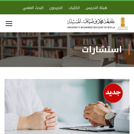
هيئة التدريس
الكليات
الخريجون
البحث العلمي
استشارات