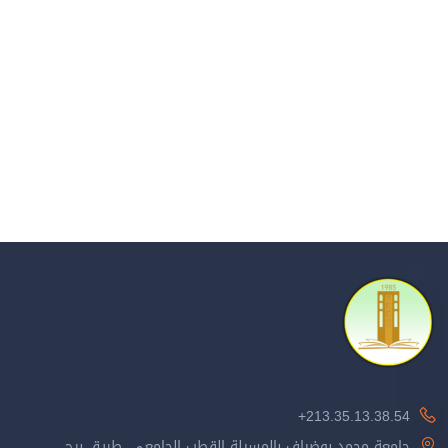
213.35.13.38.54+
جامعة محمد بوضياف بالمسيلة القطب الجامعي، طريق برج