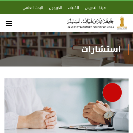
هيئة التدريس
الكليات
الخريجون
البحث العلمي
استشارات