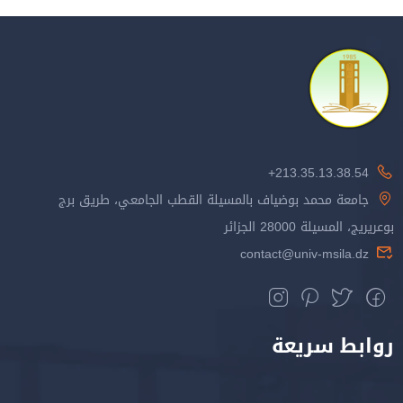
213.35.13.38.54+
جامعة محمد بوضياف بالمسيلة القطب الجامعي، طريق برج
بوعريريج، المسيلة 28000 الجزائر
contact@univ-msila.dz
روابط سريعة