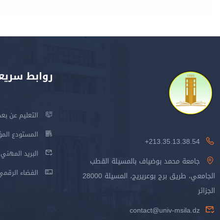
روابط سريع
التعليم عن بعد
المستودع المؤسس
213.35.13.38.54+
البريد المهني
جامعة محمد بوضياف بالمسيلة القطب
الفضاء الرقمي
الجامعي، طريق برج بوعريريج، المسيلة 28000
الجزائر
contact@univ-msila.dz