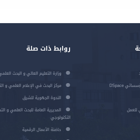
ة
روابط ذات صلة
وزارة التعليم العالي و البحث العلمي
اتي DSpace
مركز البحث في الإعلام العلمي و ال
الندوة الجهوية للشرق
 للعمل
المديرية العامة للبحث العلمي و الت
التكنولوجي
حاضنة الأعمال الرقمية