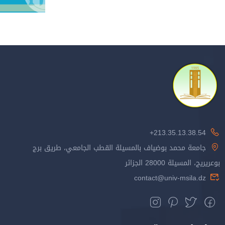
213.35.13.38.54+
جامعة محمد بوضياف بالمسيلة القطب الجامعي، طريق برج
بوعريريج، المسيلة 28000 الجزائر
contact@univ-msila.dz