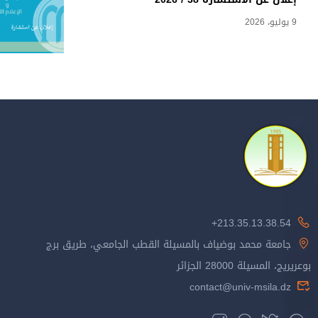
9 يوليو، 2026
213.35.13.38.54+
جامعة محمد بوضياف بالمسيلة القطب الجامعي، طريق برج
بوعريريج، المسيلة 28000 الجزائر
contact@univ-msila.dz