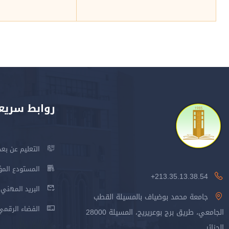
روابط سريع
التعليم عن بعد
المستودع المؤسس
213.35.13.38.54+
البريد المهني
جامعة محمد بوضياف بالمسيلة القطب
الفضاء الرقمي
الجامعي، طريق برج بوعريريج، المسيلة 28000
الجزائر