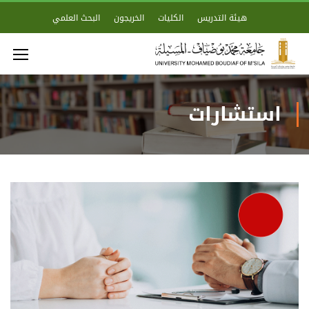
هيئة التدريس
الكليات
الخريجون
البحث العلمي
استشارات