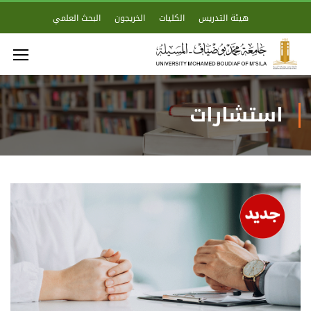
هيئة التدريس
الكليات
الخريجون
البحث العلمي
استشارات