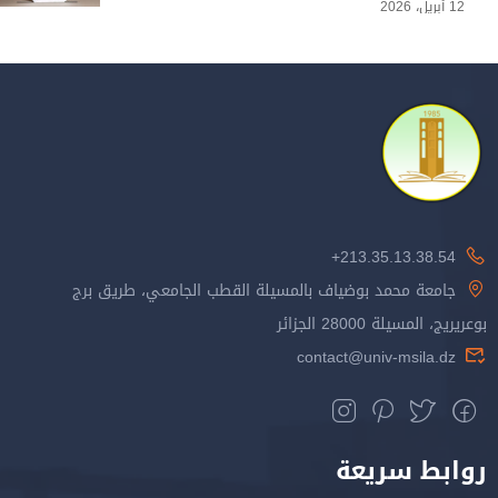
12 أبريل، 2026
213.35.13.38.54+
جامعة محمد بوضياف بالمسيلة القطب الجامعي، طريق برج
بوعريريج، المسيلة 28000 الجزائر
contact@univ-msila.dz
روابط سريعة