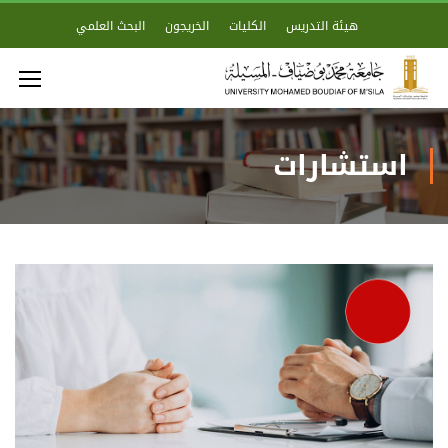
هيئة التدريس
الكليات
الخريجون
البحث العلمي
استشارات