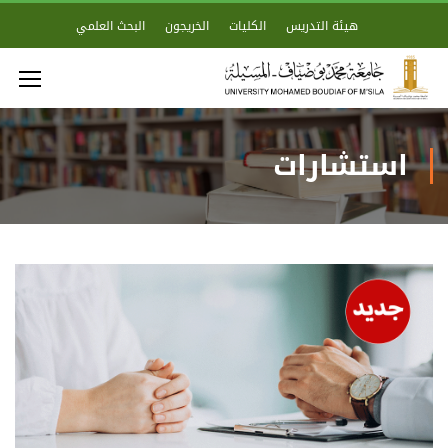
هيئة التدريس
الكليات
الخريجون
البحث العلمي
استشارات