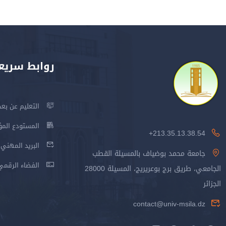
روابط سريع
التعليم عن بعد
المستودع المؤسس
213.35.13.38.54+
البريد المهني
جامعة محمد بوضياف بالمسيلة القطب
الفضاء الرقمي
الجامعي، طريق برج بوعريريج، المسيلة 28000
الجزائر
contact@univ-msila.dz