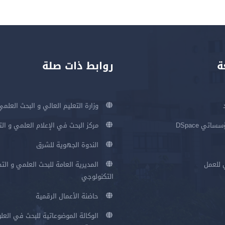
ة
روابط ذات صلة
وزارة التعليم العالي و البحث العلمي
اتي DSpace
مركز البحث في الإعلام العلمي و ال
الندوة الجهوية للشرق
 للعمل
المديرية العامة للبحث العلمي و الت
التكنولوجي
حاضنة الأعمال الرقمية
الوكالة الموضوعاتية للبحث في العلو