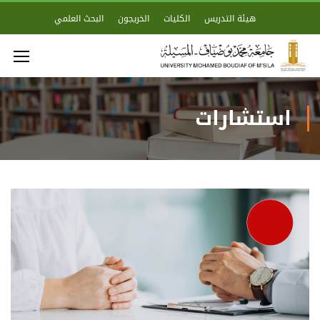
هيئة التدريس
الكليات
الخريجون
البحث العلمي
استشارات